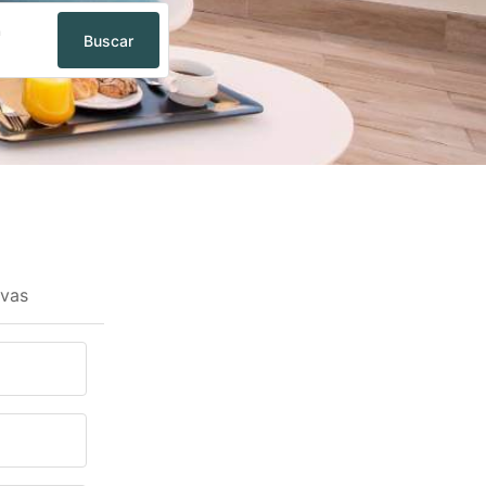
n
Buscar
ivas