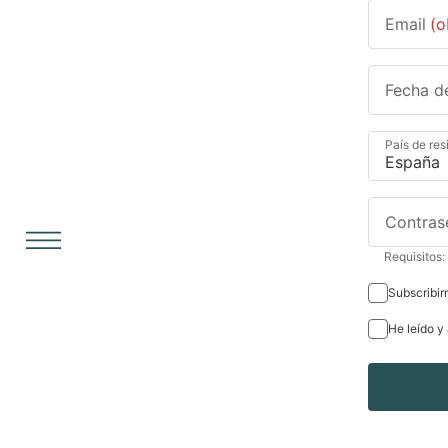
Email
(o
Fecha d
País de res
Contras
Requisitos:
Subscribir
He leído y