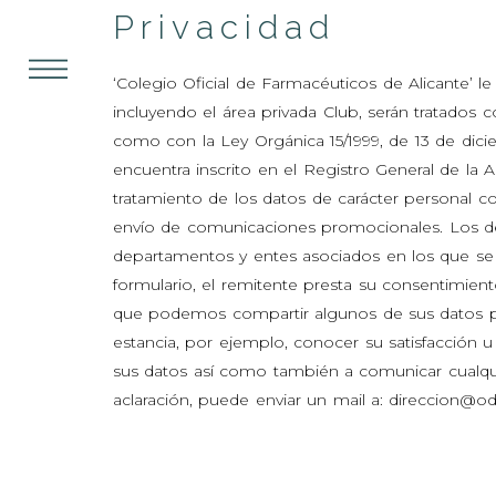
Privacidad
‘Colegio Oficial de Farmacéuticos de Alicante’ l
incluyendo el área privada Club, serán tratados c
como con la Ley Orgánica 15/1999, de 13 de dicie
encuentra inscrito en el Registro General de la 
tratamiento de los datos de carácter personal co
envío de comunicaciones promocionales. Los desti
departamentos y entes asociados en los que se or
formulario, el remitente presta su consentimie
que podemos compartir algunos de sus datos pe
estancia, por ejemplo, conocer su satisfacción u
sus datos así como también a comunicar cualquie
aclaración, puede enviar un mail a: direccion@