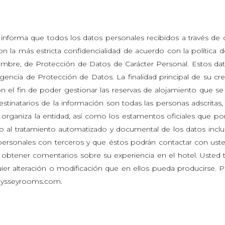
e informa que todos los datos personales recibidos a través de 
on la más estricta confidencialidad de acuerdo con la política d
mbre, de Protección de Datos de Carácter Personal. Estos datos
Agencia de Protección de Datos. La finalidad principal de su cr
n el fin de poder gestionar las reservas de alojamiento que se
natarios de la información son todas las personas adscritas, in
ganiza la entidad, así como los estamentos oficiales que por l
nto al tratamiento automatizado y documental de los datos inc
rsonales con terceros y que éstos podrán contactar con uste
 obtener comentarios sobre su experiencia en el hotel. Usted ti
r alteración o modificación que en ellos pueda producirse. Par
odysseyrooms.com.