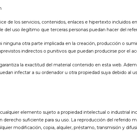
m
ice de los servicios, contenidos, enlaces e hipertexto incluidos en
 del uso ilegítimo que terceras personas puedan hacer del refer
 ni ninguna otra parte implicada en la creación, producción o sum
imprevistos indirectos o punitivos que puedan producirse por el a
 garantiza la exactitud del material contenido en esta web. Ademá
puedan infectar a su ordenador u otra propiedad suya debido al us
 cualquier elemento sujeto a propiedad intelectual o industrial i
 derecho suficiente para su uso. La reproducción del referido mat
uier modificación, copia, alquiler, préstamo, transmisión y difus